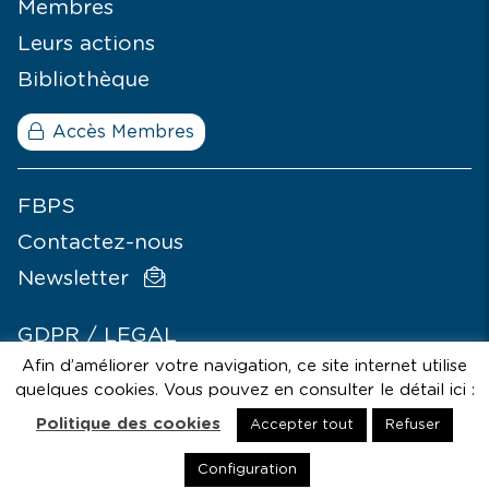
Membres
Leurs actions
Bibliothèque
Accès Membres
FBPS
Contactez-nous
Newsletter
GDPR / LEGAL
Afin d’améliorer votre navigation, ce site internet utilise
© SIGNÉLAZER
quelques cookies. Vous pouvez en consulter le détail ici :
Politique des cookies
Accepter tout
Refuser
Avec le soutien de la Cocof - Comission Communautaire
Française
Configuration
GDPR / LEGAL
© SIGNÉLAZER