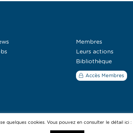
ews
Membres
obs
Leurs actions
Bibliothèque
Accès Membres
lise quelques cookies. Vous pouvez en consulter le détail ici :
cof - Comission Communautaire Française
—
GD