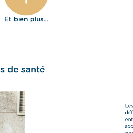
Et bien plus...
es de santé
Les
dif
ent
soc