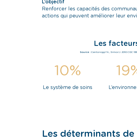
L’objectif
Renforcer les capacités des communauté
actions qui peuvent améliorer leur env
Les facteur
Source :
Cantoreggi’N., Simos’J. 2010 CDC 
10
%
19
Le système de soins
L’environn
Les déterminants de 