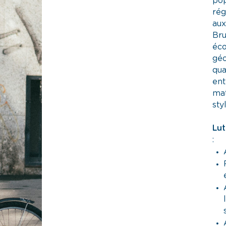
pop
rég
aux
Bru
éco
géo
qua
ent
mat
sty
Lut
: