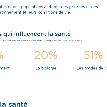
s et des populations à établir des priorités et des
ironnement et leurs conditions de vie.
s qui influencent la santé
1993 Environnemental Health & Sustainable Development, Université de Genève
%
20
%
51
%
ement
La biologie
Les modes de v
la santé