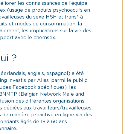
méliorer les connaissances de l’équipe
msex (usage de produits psychoactifs en
ravailleuses du sexe HSH et trans* à
duits et modes de consommation, la
iement, les implications sur la vie des
rapport avec le chemsex.
ui ?
éerlandais, anglais, espagnol) a été
ing investis par Alias, parmi le public
oupes Facebook spécifiques), les
u BNMTP (Belgian Network Male and
ffusion des différentes organisations
 dédiées aux travailleurs/travailleuses
s de manière proactive en ligne via des
épondants âgés de 18 à 60 ans
nnaire.