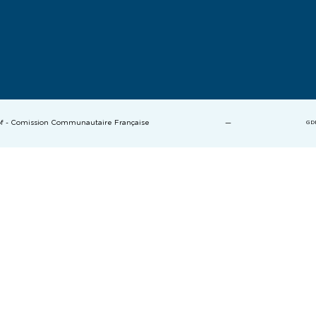
cof - Comission Communautaire Française
—
GD