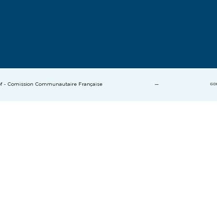
cof - Comission Communautaire Française
—
GD