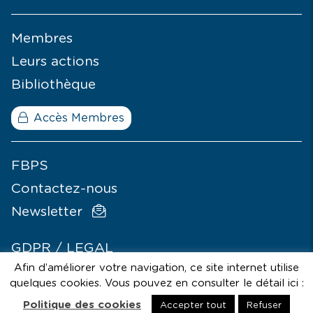
Membres
Leurs actions
Bibliothèque
Accès Membres
FBPS
Contactez-nous
Newsletter
GDPR / LEGAL
Afin d’améliorer votre navigation, ce site internet utilise
© SIGNÉLAZER
quelques cookies. Vous pouvez en consulter le détail ici :
Politique des cookies
Accepter tout
Refuser