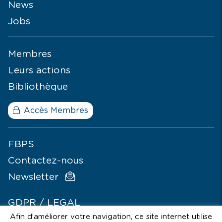
News
Jobs
Membres
Leurs actions
Bibliothèque
Accès Membres
FBPS
Contactez-nous
Newsletter
GDPR / LEGAL
Afin d’améliorer votre navigation, ce site internet utilise
© SIGNÉLAZER