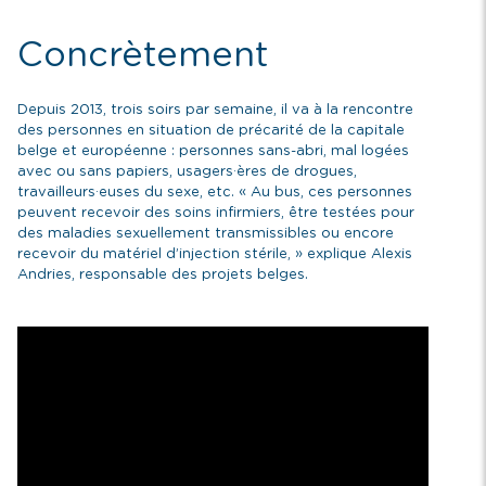
Concrètement
Depuis 2013, trois soirs par semaine, il va à la rencontre
des personnes en situation de précarité de la capitale
belge et européenne : personnes sans-abri, mal logées
avec ou sans papiers, usagers·ères de drogues,
travailleurs·euses du sexe, etc. « Au bus, ces personnes
peuvent recevoir des soins infirmiers, être testées pour
des maladies sexuellement transmissibles ou encore
recevoir du matériel d’injection stérile, » explique Alexis
Andries, responsable des projets belges.