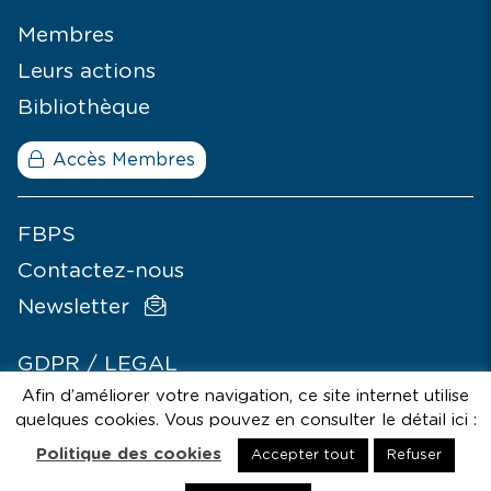
Membres
Leurs actions
Bibliothèque
Accès Membres
FBPS
Contactez-nous
Newsletter
GDPR / LEGAL
Afin d’améliorer votre navigation, ce site internet utilise
© SIGNÉLAZER
quelques cookies. Vous pouvez en consulter le détail ici :
Politique des cookies
Accepter tout
Refuser
Avec le soutien de la Cocof - Comission Communautaire
Française