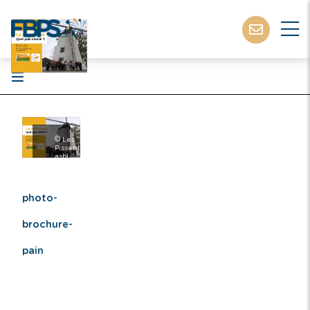
©
Les
Pissenlits
asbl
photo-
brochure-
pain