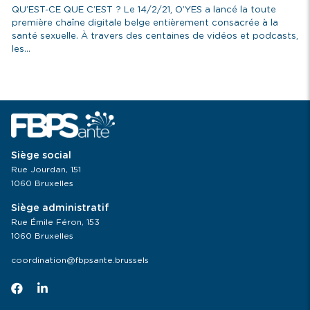
QU’EST-CE QUE C’EST ? Le 14/2/21, O’YES a lancé la toute
première chaîne digitale belge entièrement consacrée à la
santé sexuelle. À travers des centaines de vidéos et podcasts,
les...
Siège social
Rue Jourdan, 151
1060 Bruxelles
Siège administratif
Rue Émile Féron, 153
1060 Bruxelles
coordination@fbpsante.brussels