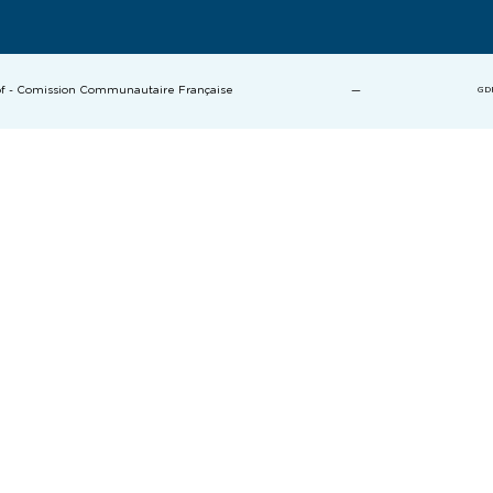
cof - Comission Communautaire Française
—
GD